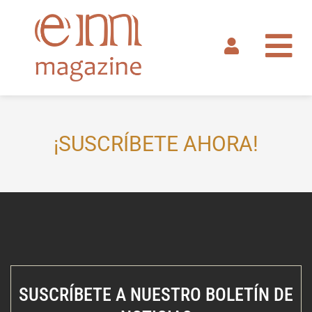
Ir
al
contenido
¡SUSCRÍBETE AHORA!
SUSCRÍBETE A NUESTRO BOLETÍN DE