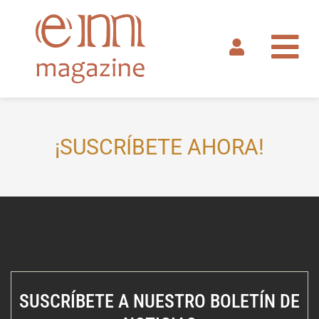
Ir
al
contenido
¡SUSCRÍBETE AHORA!
SUSCRÍBETE A NUESTRO BOLETÍN DE