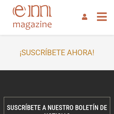
Ir
al
contenido
¡SUSCRÍBETE AHORA!
SUSCRÍBETE A NUESTRO BOLETÍN DE