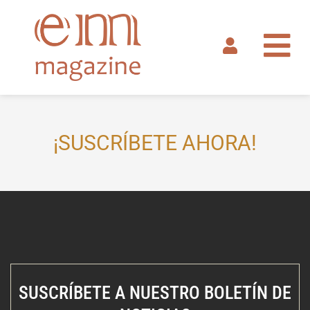
Ir
al
contenido
¡SUSCRÍBETE AHORA!
SUSCRÍBETE A NUESTRO BOLETÍN DE