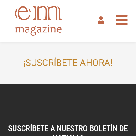
Ir
al
contenido
¡SUSCRÍBETE AHORA!
SUSCRÍBETE A NUESTRO BOLETÍN DE