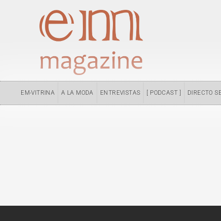
Ir
al
contenido
EM-VITRINA
A LA MODA
ENTREVISTAS
[ PODCAST ]
DIRECTO S