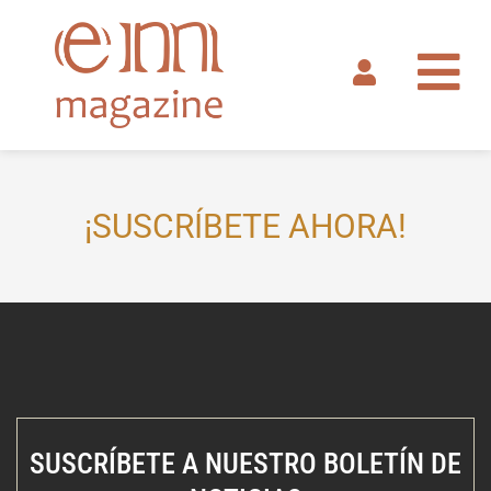
Ir
al
contenido
¡SUSCRÍBETE AHORA!
SUSCRÍBETE A NUESTRO BOLETÍN DE