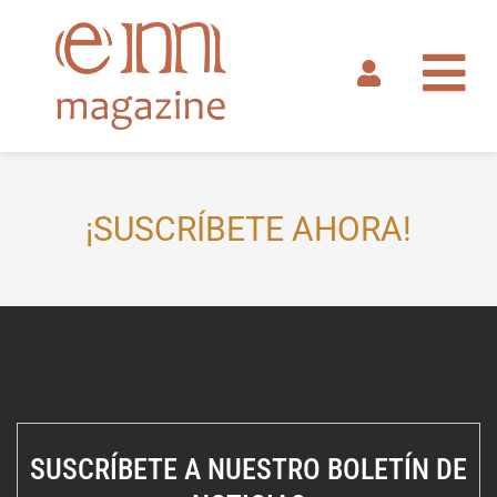
Ir
al
contenido
¡SUSCRÍBETE AHORA!
SUSCRÍBETE A NUESTRO BOLETÍN DE