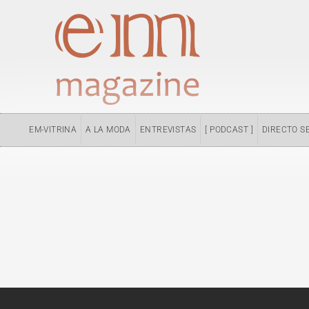
Ir
al
contenido
EM-VITRINA
A LA MODA
ENTREVISTAS
[ PODCAST ]
DIRECTO S