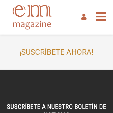
Ir
al
contenido
¡SUSCRÍBETE AHORA!
SUSCRÍBETE A NUESTRO BOLETÍN DE