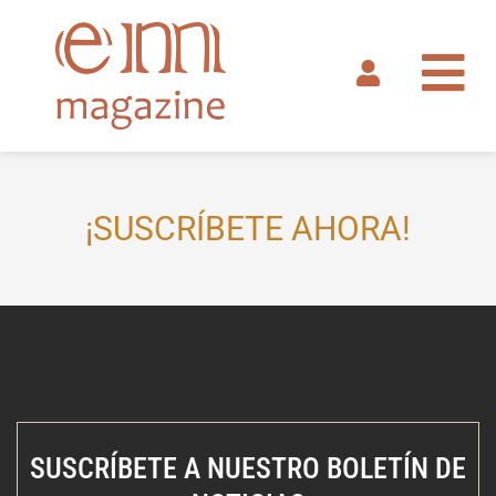
Ir
al
contenido
¡SUSCRÍBETE AHORA!
SUSCRÍBETE A NUESTRO BOLETÍN DE