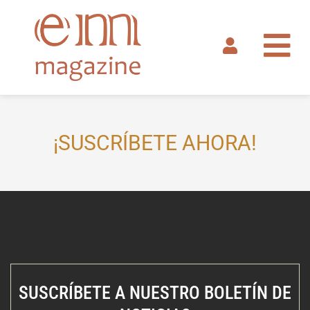
Ir
al
contenido
¡SUSCRÍBETE AHORA!
SUSCRÍBETE A NUESTRO BOLETÍN DE