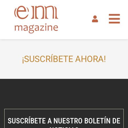
Ir
al
contenido
¡SUSCRÍBETE AHORA!
SUSCRÍBETE A NUESTRO BOLETÍN DE