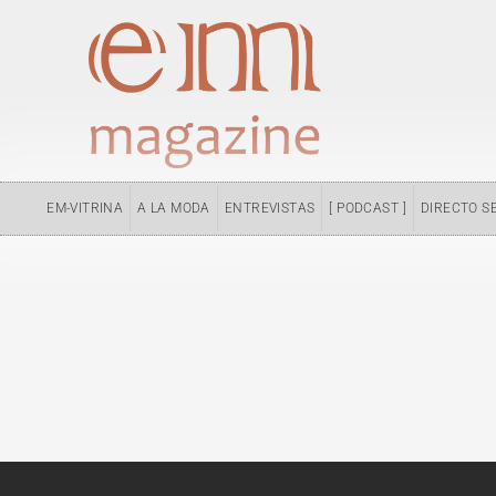
Ir
al
contenido
EM-VITRINA
A LA MODA
ENTREVISTAS
[ PODCAST ]
DIRECTO S