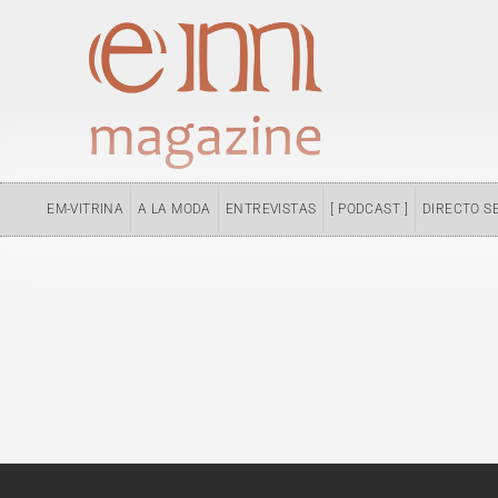
Ir
al
contenido
EM-VITRINA
A LA MODA
ENTREVISTAS
[ PODCAST ]
DIRECTO S