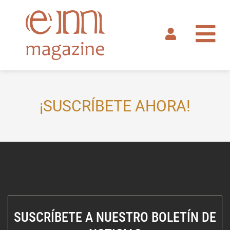
Ir
al
contenido
¡SUSCRÍBETE AHORA!
SUSCRÍBETE A NUESTRO BOLETÍN DE