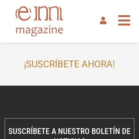
Ir
al
contenido
¡SUSCRÍBETE AHORA!
SUSCRÍBETE A NUESTRO BOLETÍN DE