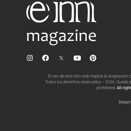
I
F
Y
P
n
a
o
i
s
c
u
n
t
e
t
t
El uso de este sitio web implica la aceptación
a
b
u
e
Todos los derechos reservados – 2026. Queda pro
g
o
b
r
prohibited.
All rig
r
o
e
e
a
k
s
Desarr
m
t