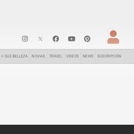
I
F
Y
P
n
a
o
i
s
c
u
n
t
e
t
t
+ QUE BELLEZA
NOVIAS
TRAVEL
VIDEOS
NEWS
SUSCRIPCIÓN
a
b
u
e
g
o
b
r
r
o
e
e
a
k
s
m
t