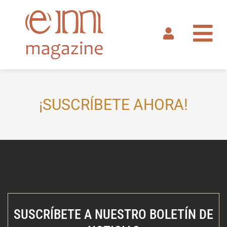
Ir
al
contenido
¡SUSCRÍBETE AHORA!
SUSCRÍBETE A NUESTRO BOLETÍN DE