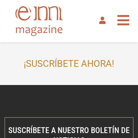
Ir
al
contenido
¡SUSCRÍBETE AHORA!
SUSCRÍBETE A NUESTRO BOLETÍN DE