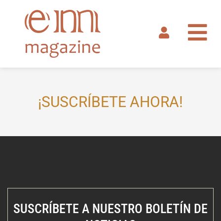
Ir
al
contenido
¡SUSCRÍBETE AHORA!
SUSCRÍBETE A NUESTRO BOLETÍN DE