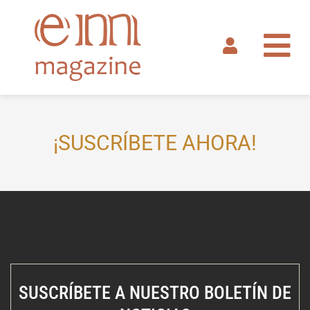
Ir
al
contenido
¡SUSCRÍBETE AHORA!
SUSCRÍBETE A NUESTRO BOLETÍN DE