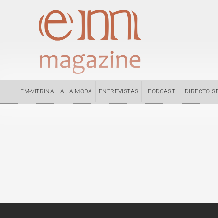
Ir
al
contenido
EM-VITRINA
A LA MODA
ENTREVISTAS
[ PODCAST ]
DIRECTO S