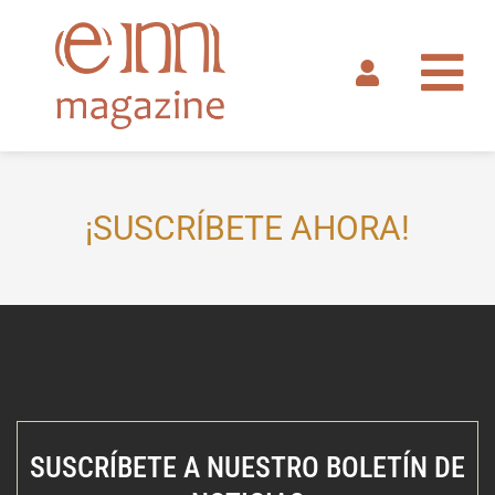
Ir
al
contenido
¡SUSCRÍBETE AHORA!
SUSCRÍBETE A NUESTRO BOLETÍN DE