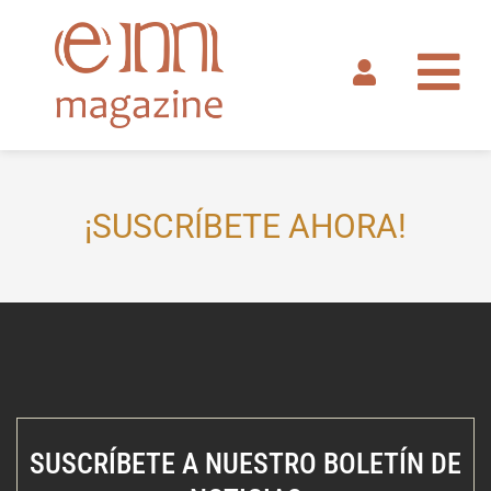
Ir
al
contenido
¡SUSCRÍBETE AHORA!
SUSCRÍBETE A NUESTRO BOLETÍN DE