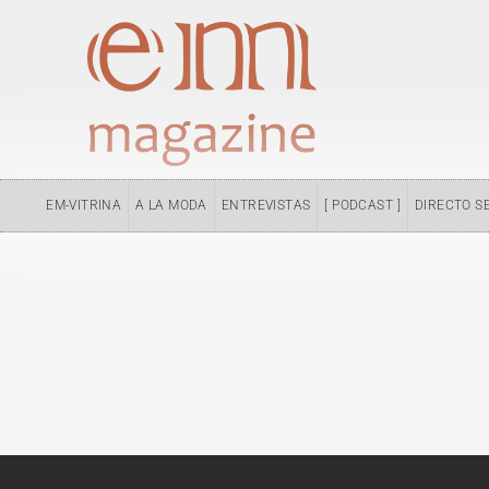
Ir
al
contenido
EM-VITRINA
A LA MODA
ENTREVISTAS
[ PODCAST ]
DIRECTO S