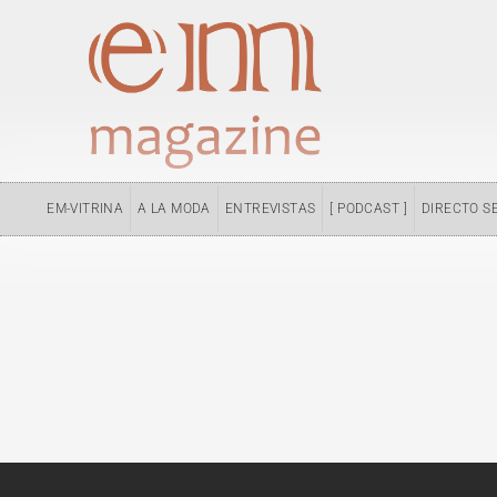
Ir
al
contenido
EM-VITRINA
A LA MODA
ENTREVISTAS
[ PODCAST ]
DIRECTO S