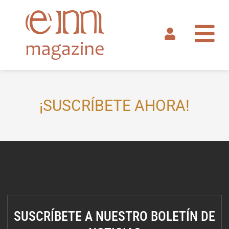
Ir
al
contenido
¡SUSCRÍBETE AHORA!
SUSCRÍBETE A NUESTRO BOLETÍN DE