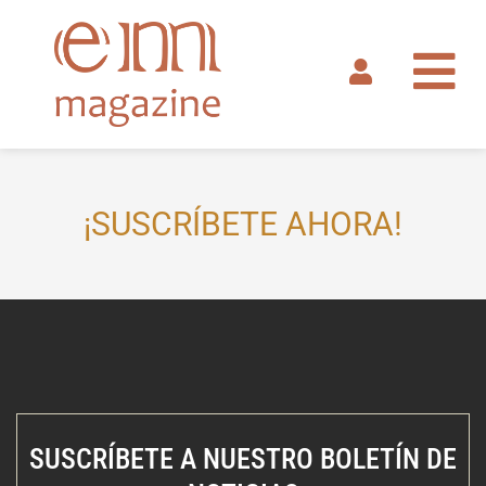
Ir
al
contenido
¡SUSCRÍBETE AHORA!
SUSCRÍBETE A NUESTRO BOLETÍN DE