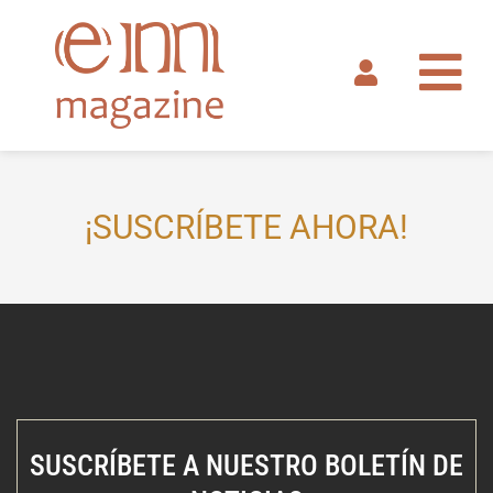
Ir
al
contenido
¡SUSCRÍBETE AHORA!
SUSCRÍBETE A NUESTRO BOLETÍN DE