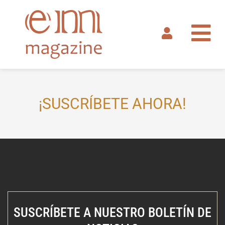
Ir
al
contenido
¡SUSCRÍBETE AHORA!
SUSCRÍBETE A NUESTRO BOLETÍN DE