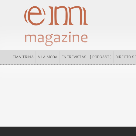
Ir
al
contenido
EM-VITRINA
A LA MODA
ENTREVISTAS
[ PODCAST ]
DIRECTO S