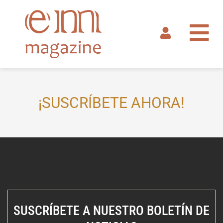
Ir
al
contenido
¡SUSCRÍBETE AHORA!
SUSCRÍBETE A NUESTRO BOLETÍN DE