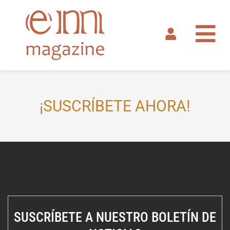
Ir
al
contenido
¡SUSCRÍBETE AHORA!
SUSCRÍBETE A NUESTRO BOLETÍN DE