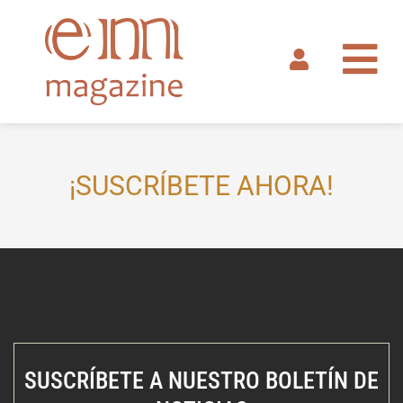
Ir
al
contenido
¡SUSCRÍBETE AHORA!
SUSCRÍBETE A NUESTRO BOLETÍN DE