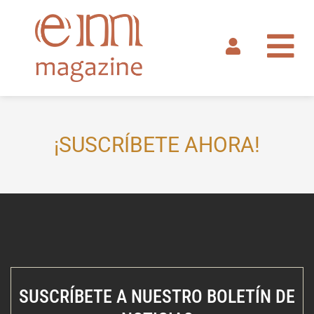
Ir
al
contenido
¡SUSCRÍBETE AHORA!
SUSCRÍBETE A NUESTRO BOLETÍN DE