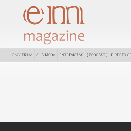
Ir
al
contenido
EM-VITRINA
A LA MODA
ENTREVISTAS
[ PODCAST ]
DIRECTO S