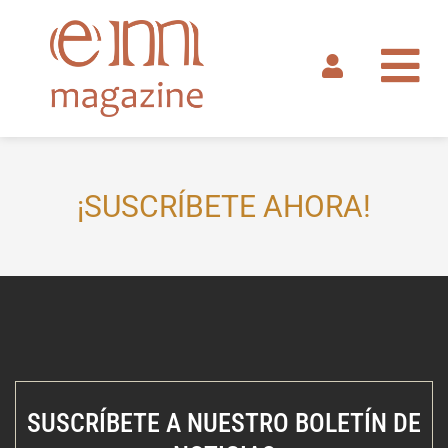
Ir
al
contenido
¡SUSCRÍBETE AHORA!
SUSCRÍBETE A NUESTRO BOLETÍN DE