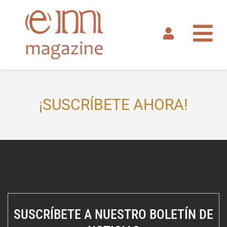
Ir
al
contenido
¡SUSCRÍBETE AHORA!
SUSCRÍBETE A NUESTRO BOLETÍN DE