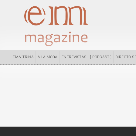
Ir
al
contenido
EM-VITRINA
A LA MODA
ENTREVISTAS
[ PODCAST ]
DIRECTO S