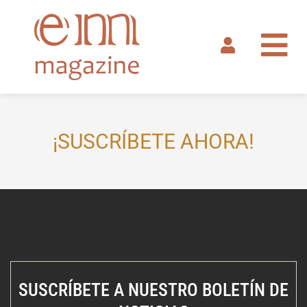
Ir
al
contenido
¡SUSCRÍBETE AHORA!
SUSCRÍBETE A NUESTRO BOLETÍN DE