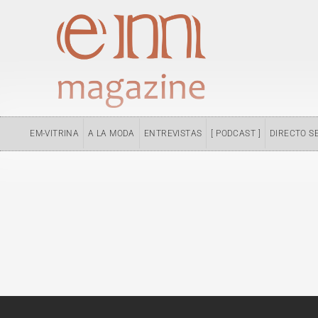
Ir
al
contenido
EM-VITRINA
A LA MODA
ENTREVISTAS
[ PODCAST ]
DIRECTO S