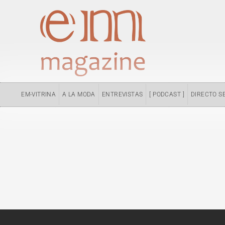
Ir
al
contenido
EM-VITRINA
A LA MODA
ENTREVISTAS
[ PODCAST ]
DIRECTO S