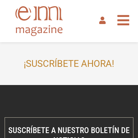
Ir
al
contenido
¡SUSCRÍBETE AHORA!
SUSCRÍBETE A NUESTRO BOLETÍN DE