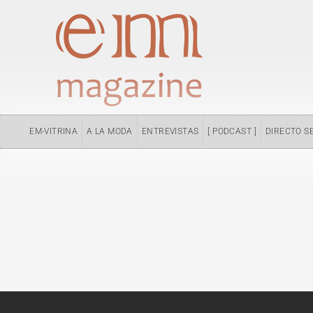
Ir
al
contenido
EM-VITRINA
A LA MODA
ENTREVISTAS
[ PODCAST ]
DIRECTO S