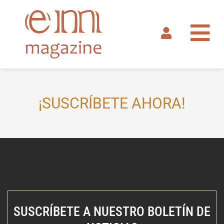
Ir
al
contenido
¡SUSCRÍBETE AHORA!
SUSCRÍBETE A NUESTRO BOLETÍN DE