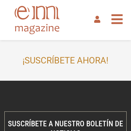
Ir
al
contenido
¡SUSCRÍBETE AHORA!
SUSCRÍBETE A NUESTRO BOLETÍN DE