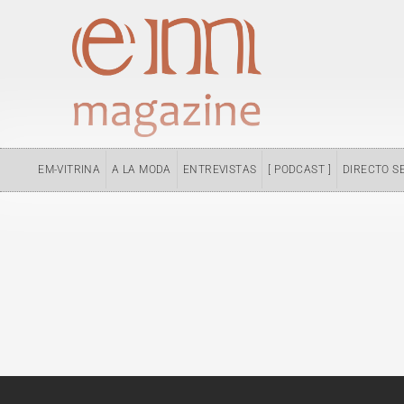
Ir
al
contenido
EM-VITRINA
A LA MODA
ENTREVISTAS
[ PODCAST ]
DIRECTO S