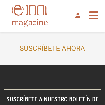
Ir
al
contenido
¡SUSCRÍBETE AHORA!
SUSCRÍBETE A NUESTRO BOLETÍN DE