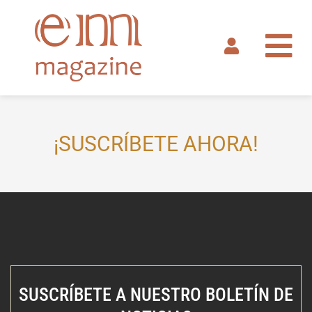
Ir
al
contenido
¡SUSCRÍBETE AHORA!
SUSCRÍBETE A NUESTRO BOLETÍN DE